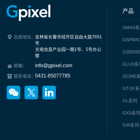
产品
GMAX
系
总部地址：
吉林省长春市经开区自由大路7691
GSPRIN
号

光电信息产业园一期1号、5号办公
GSENS
楼
GLUX
系
info@gpixel.com
邮箱：
0431-85077785
联系电话：
GCINE
GTOF
系
GL
系列
GXS
系
GIR
系列