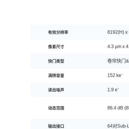
8192(H) x
有效分辨率
4.3 μm x 4
像素尺寸
卷帘快门&
快门类型
152 ke⁻
满阱容量
1.9 e⁻
读出噪声
86.4 dB 
动态范围
64对Sub-
输出接口