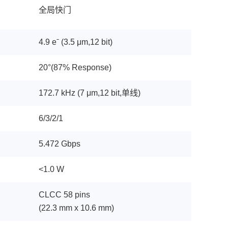
全局快门
4.9 eˉ (3.5 μm,12 bit)
20°(87% Response)
172.7 kHz (7 μm,12 bit,单线)
6/3/2/1
5.472 Gbps
<1.0 W
CLCC 58 pins
(22.3 mm x 10.6 mm)