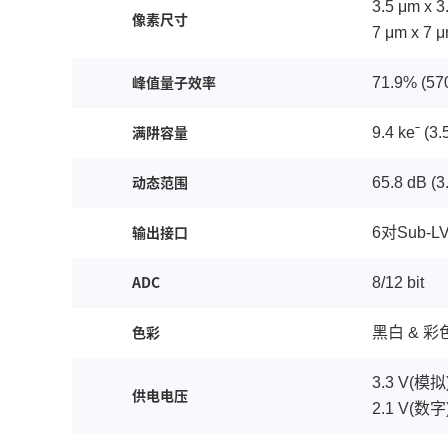
3.5 μm x 3
像素尺寸
7 μm x 7 
71.9% (57
峰值量子效率
9.4 keˉ (3.
满阱容量
65.8 dB (3
动态范围
6对Sub-L
输出接口
8/12 bit
ADC
黑白 & 彩
色彩
3.3 V(模拟),
供电电压
2.1 V(数字