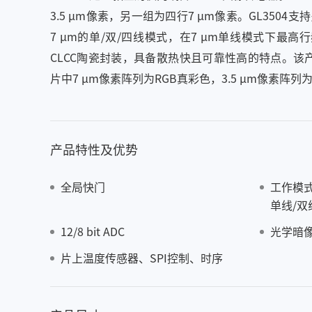
3.5 μm像素，另一组为四行7 μm像素。GL3504支
7 μm的单/双/四线模式，在7 μm单线模式下最高行频可
CLCC陶瓷封装，具备散热快且可靠性高的特点。
片中7 μm像素阵列为RGB真彩色，3.5 μm像素阵列为
产品特性及优势
全局快门
工作模式
单线/双
12/8 bit ADC
光学暗
片上温度传感器、SPI控制、时序