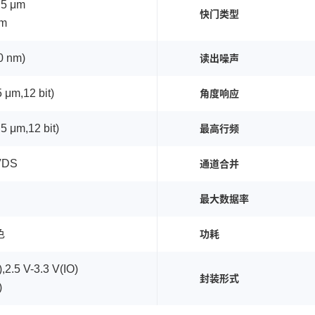
.5 μm
快门类型
μm
0 nm)
读出噪声
5 μm,12 bit)
角度响应
.5 μm,12 bit)
最高行频
VDS
通道合并
最大数据率
色
功耗
2.5 V-3.3 V(IO)
封装形式
)