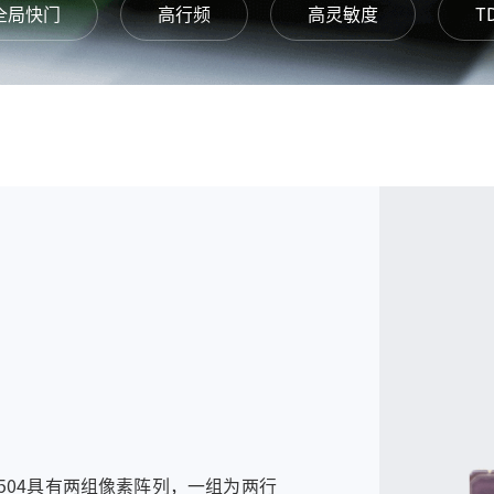
全局快门
高行频
高灵敏度
T
L3504具有两组像素阵列，一组为两行