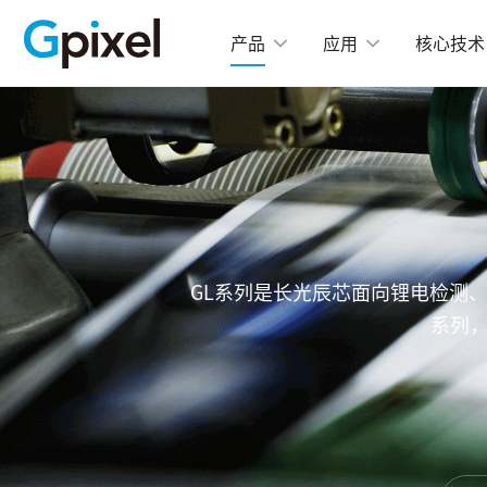
产品
应用
核心技术
GMAX
C
GSPRINT
GMA
GMA
GSENSE
GMA
GLUX
GMA
GL系列是长光辰芯面向锂电检测
GMA
GCINE
系列，
GTOF
高
GL
GMA
GMA
GXS
GMA