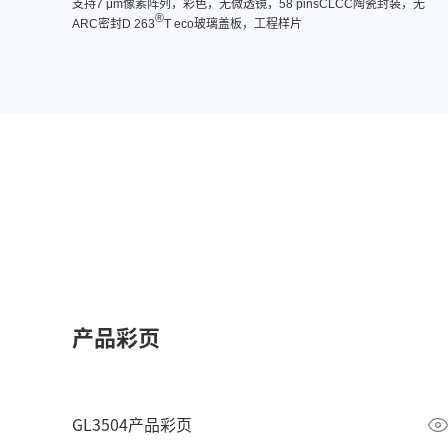
支持7 μm像素阵列，彩色，无微透镜，58 pinsCLCC陶瓷封装，无
®
ARC密封D 263
T eco玻璃盖板，工程样片
产品彩页
GL3504产品彩页