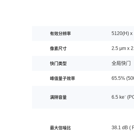
5120(H) x
有效分辨率
2.5 μm x 2
像素尺寸
全局快门
快门类型
65.5% (50
峰值量子效率
6.5 ke⁻ (P
满阱容量
38.1 dB ( 
最大信噪比