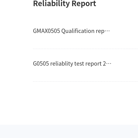
Reliability Report
GMAX0505 Qualification report-20210416
G0505 reliablity test report 20221117