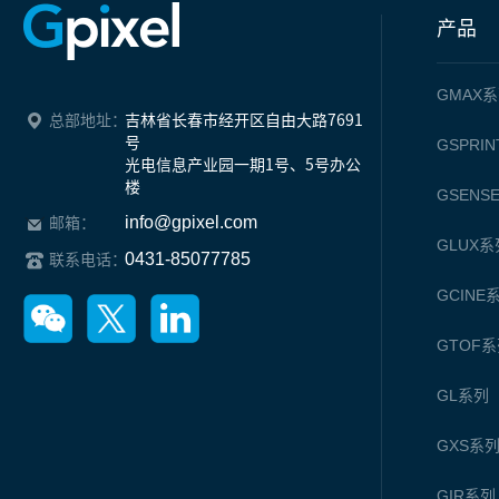
产品
GMAX
系
总部地址：
吉林省长春市经开区自由大路7691
号

GSPRIN
光电信息产业园一期1号、5号办公
楼
GSENS
info@gpixel.com
邮箱：
GLUX
系
0431-85077785
联系电话：
GCINE
GTOF
系
GL
系列
GXS
系
GIR
系列