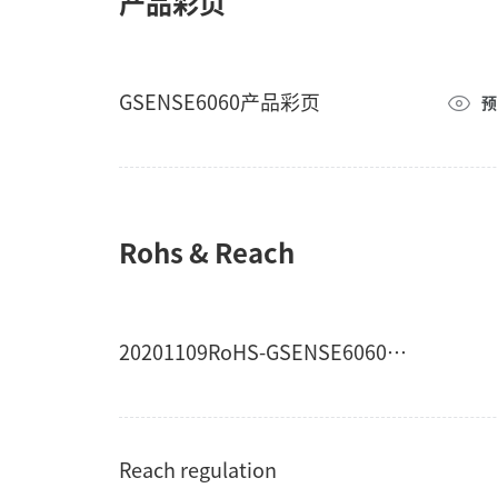
产品彩页
GSENSE6060产品彩页
预
Rohs & Reach
20201109RoHS-GSENSE6060&6060BSI
Reach regulation