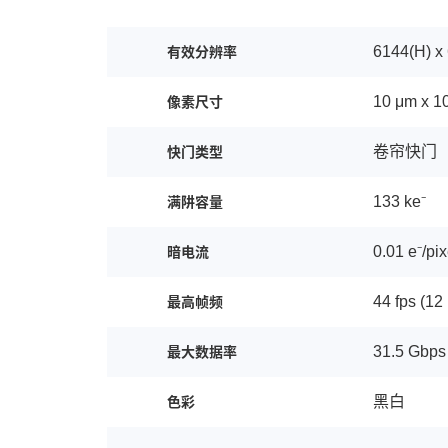
6144(H) x
有效分辨率
10 μm x 1
像素尺寸
卷帘快门
快门类型
133 ke⁻
满阱容量
0.01 e⁻/pi
暗电流
44 fps (12
最高帧频
31.5 Gbps
最大数据率
黑白
色彩