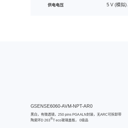
5 V (模拟) 
供电电压
GSENSE6060-AVM-NPT-AR0
黑白，有微透镜，250 pins PGA ALN封装，无ARC可拆卸带
®
陶瓷环D 263
T eco玻璃盖板， 0级品