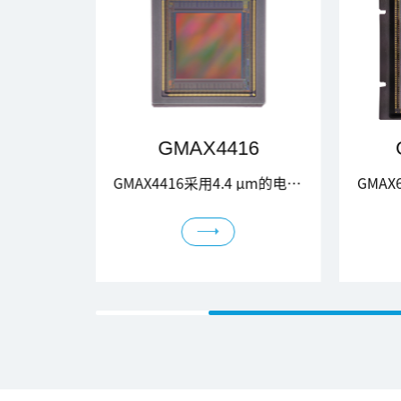
416
GMAX64104
GMAX4416采用4.4 μm的电荷域全局快门像素设计，有效分辨率为4096 (H) x 4096 (V)，对角线尺寸为25.4 mm，最大满阱为15 ke⁻，读出噪声仅为2.6 e⁻，在双增益 HDR模式下动态范围最高可达74.9 dB。由于采用了近红外优化工艺，该芯片在530 nm和850 nm处的量子效率分别为71.1和30%。 GMAX4416支持三种输出模式，STD模式，HDR模式，以及片上Binning HDR模式。STD模式，芯片以全分辨率输出，其最高帧率可达到80 fps；HDR模式，在保证全分辨率输出的同时，可以获得最优的动态范围；Binning HDR模式，其满阱可以提升4倍，达到60.7 ke⁻，动态范围进一步提升至79.9 dB，在保持80 fps帧率不变的条件下，进行了功耗优化。基于以上特性，GMAX4416主要适用于航空测绘、运动捕捉、AOI检测等领域。
GMAX64104采用6.4 μm 的全局快门像素设计，像素分辨率为10240 x 10240，65.536 mm x 65.536 mm 的超大感光面积，可满足航空成像、天文观测等大视场、高精度的应用需求。该产品同时具备低噪声、高灵敏度、高动态范围等优异特性，也可广泛应用于显微成像、生命科学等前沿领域。GMAX64104同时兼容卷帘快门和全局快门。在全局快门下， 芯片支持低噪声CDS以及高满阱DDS两种工作模式。GMAX64104采用327 pins PGA陶瓷封装，封装尺寸为93 mm x 87 mm，同时其封装背部留有较大空白空间，以方便相机进行散热设计。