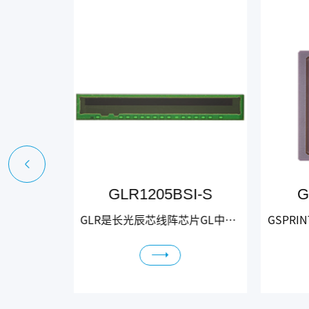
2BSI
GLR1205BSI-S
G
GSPRINT6502BSI是一款背照式、全局快门产品，具备高速、高量子效率、大角度响应等优异特性，专为激光三维轮廓仪相关应用而设计。GSPRINT6502BSI采用6.5 μm背照式全局快门像素设计，有效分辨率为2048(H) x 1152(V)，光学尺寸为1英寸。该产品采用了32对Sub-LVDS进行数据传输，其最高帧频可达1500 fps。GSPRINT6502BSI还支持片上1 x 2 像素合并，其帧频可以提升2倍。GSPRINT6502BSI采用了背照式加工工艺，产品不仅具有更高的量子效率，同时也可以获得更优异的角度响应特性，其峰值量子效率大于85%, 同时在405 nm谱段，其量子效率大于70%。另外，即使在极大沙姆角的情况下，芯片仍能保持较高的灵敏度，进而提升激光线的提取精度。GSPRINT6502BSI片上集成多斜率HDR功能，在该模式下，其动态范围 可以达到90 dB以上,能够满足高反射物体的检测需求。
GLR是长光辰芯线阵芯片GL中的全新子系列，是基于长方形像素尺寸设计的线阵图像传感器。GLR1205BSI-S像素尺寸为12.5 μm (H) x 250 μm (V)，分辨率512 (H) x 1 (V)。具备高满阱、高灵敏度、高量子效率、小尺寸等特点。凭借先进的背照式工艺，GLR1205BSI-S在650 nm 波长下可提供近50%的量子效率，以及95%的峰值量子效率，为点激光位移传感器提供了理想的解决方案。凭借250 μm (V) 的大像素尺寸，不仅为芯片提供了高达2800 ke⁻ 的满阱容量和71.1 dB 的最大信噪比，也提升了芯片感光灵敏度，以及便于用户在设备装调时进行光斑对准。得益于创新的像素设计，GLR1205BSI-S具备仅2.5 μs电荷转移时间，用户无需担心lag性能。芯片采用模拟信号输出，用户可以基于MCU模块进行图像数据处理。芯片封装采用紧凑的CSP形式，封装尺寸仅为 7.39 mm x 1.15 mm，相较于市面同类型产品尺寸更小。