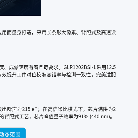
传感器应用而量身打造，采用长条形大像素、背照式及高速读
度有着严苛要求。GLR1202BSI-L采用12.5
斑精准捕捉，有效提升工件对位校准容错率与检测一致性，完美适配
噪声为215 e
¯
；在高信噪比模式下，芯片满阱为2
照式工艺，芯片峰值量子效率为91% (440 nm)。