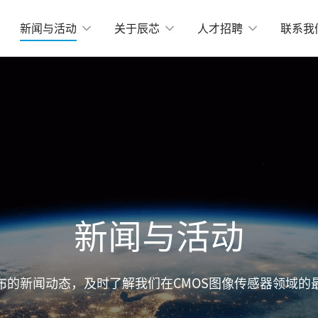
新闻与活动
关于辰芯
人才招聘
联系我
机器视觉
-Mount小面阵
物流和定位相关应用
X2424BSI
GMAX4416
X3405
工业测量
GMAX3412
X4002
GMAX3809
运动捕捉
X2518
GMAX2505
X2509
GMAX0505
新闻与活动
分辨率
X15271BSI
GMAX64104
布的新闻动态，及时了解我们在CMOS图像传感器领域的
X32152
GMAX32103
X4651
GMAX3265