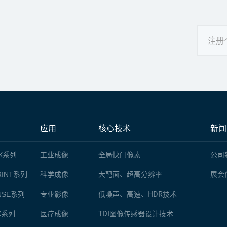
注册
应用
核心技术
新闻
X
系列
工业成像
全局快门像素
公司
INT
系列
科学成像
大靶面、超高分辨率
展会
NSE
系列
专业影像
低噪声、高速、HDR技术
X
系列
医疗成像
TDI图像传感器设计技术